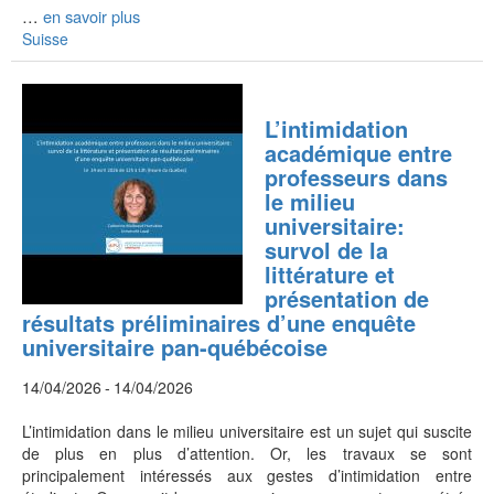
…
en savoir plus
Suisse
L’intimidation
académique entre
professeurs dans
le milieu
universitaire:
survol de la
littérature et
présentation de
résultats préliminaires d’une enquête
universitaire pan-québécoise
14/04/2026
-
14/04/2026
L’intimidation dans le milieu universitaire est un sujet qui suscite
de plus en plus d’attention. Or, les travaux se sont
principalement intéressés aux gestes d’intimidation entre