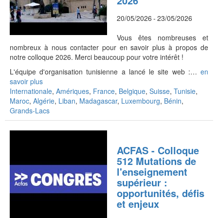
2026
20/05/2026
-
23/05/2026
Vous êtes nombreuses et
nombreux à nous contacter pour en savoir plus à propos de
notre colloque 2026. Merci beaucoup pour votre intérêt !
L'équipe d'organisation tunisienne a lancé le site web :…
en
savoir plus
Internationale
,
Amériques
,
France
,
Belgique
,
Suisse
,
Tunisie
,
Maroc
,
Algérie
,
Liban
,
Madagascar
,
Luxembourg
,
Bénin
,
Grands-Lacs
ACFAS - Colloque
512 Mutations de
l'enseignement
supérieur :
opportunités, défis
et enjeux