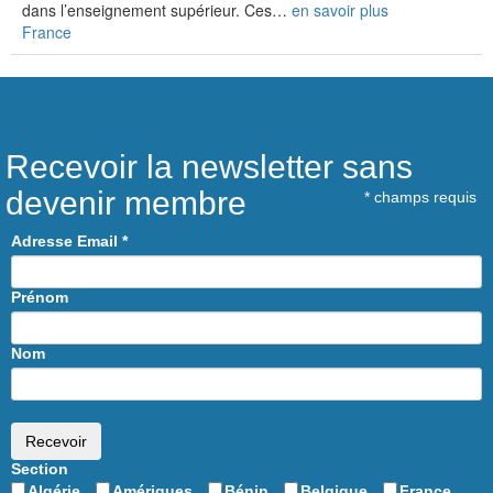
dans l’enseignement supérieur. Ces…
en savoir plus
France
Recevoir la newsletter sans
devenir membre
*
champs requis
Adresse Email
*
Prénom
Nom
Section
Algérie
Amériques
Bénin
Belgique
France