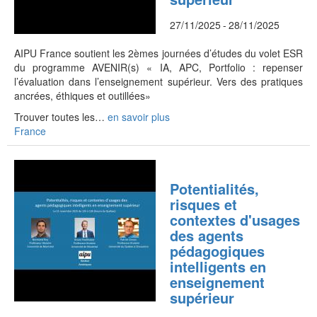
27/11/2025
-
28/11/2025
AIPU France soutient les 2èmes journées d’études du volet ESR
du programme AVENIR(s) « IA, APC, Portfolio : repenser
l’évaluation dans l’enseignement supérieur. Vers des pratiques
ancrées, éthiques et outillées»
Trouver toutes les…
en savoir plus
France
Potentialités,
risques et
contextes d'usages
des agents
pédagogiques
intelligents en
enseignement
supérieur