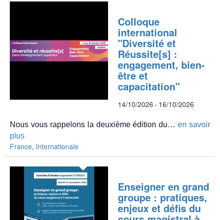
Colloque
international
"Diversité et
Réussite[s] :
engagement, bien-
être et
capacitation"
14/10/2026
-
16/10/2026
Nous vous rappelons la deuxième édition du…
en savoir
plus
France
,
Internationale
Enseigner en grand
groupe : pratiques,
enjeux et défis du
cours magistral à