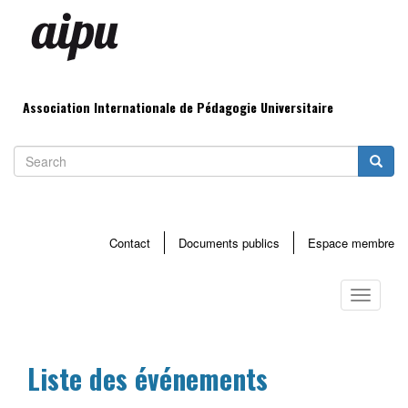
Aller
au
contenu
principal
Association Internationale de Pédagogie Universitaire
Search
Searc
Contact
Documents publics
Espace membre
Menu
haut
Toggle
page
navigati
Liste des événements