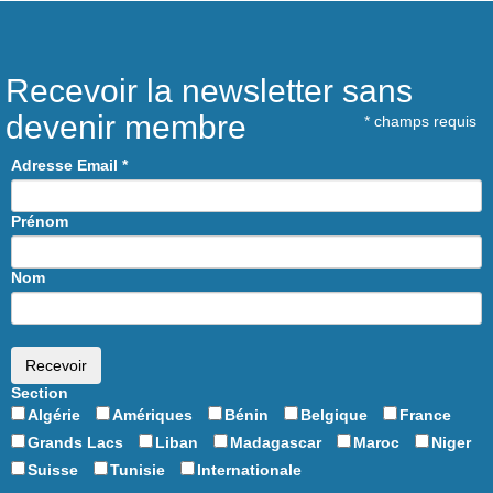
Recevoir la newsletter sans
devenir membre
*
champs requis
Adresse Email
*
Prénom
Nom
Section
Algérie
Amériques
Bénin
Belgique
France
Grands Lacs
Liban
Madagascar
Maroc
Niger
Suisse
Tunisie
Internationale