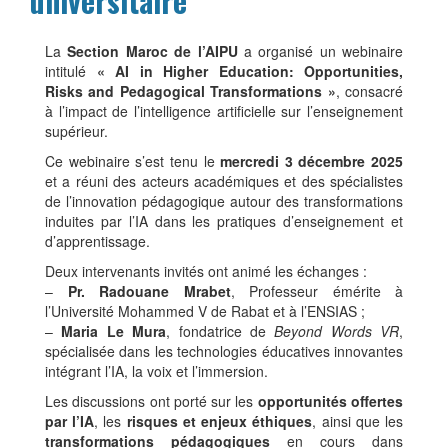
universitaire
contenu
La
Section Maroc de l’AIPU
a organisé un webinaire
intitulé
« AI in Higher Education: Opportunities,
Risks and Pedagogical Transformations »
, consacré
à l’impact de l’intelligence artificielle sur l’enseignement
supérieur.
Ce webinaire s’est tenu le
mercredi 3 décembre 2025
et a réuni des acteurs académiques et des spécialistes
de l’innovation pédagogique autour des transformations
induites par l’IA dans les pratiques d’enseignement et
d’apprentissage.
Deux intervenants invités ont animé les échanges :
–
Pr. Radouane Mrabet
, Professeur émérite à
l’Université Mohammed V de Rabat et à l’ENSIAS ;
–
Maria Le Mura
, fondatrice de
Beyond Words VR
,
spécialisée dans les technologies éducatives innovantes
intégrant l’IA, la voix et l’immersion.
Les discussions ont porté sur les
opportunités offertes
par l’IA
, les
risques et enjeux éthiques
, ainsi que les
transformations pédagogiques
en cours dans