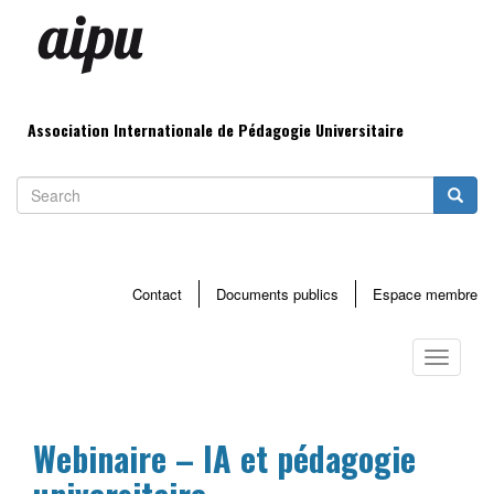
Aller
au
contenu
principal
Association Internationale de Pédagogie Universitaire
Search
Searc
Contact
Documents publics
Espace membre
Menu
haut
Toggle
page
navigati
Webinaire – IA et pédagogie