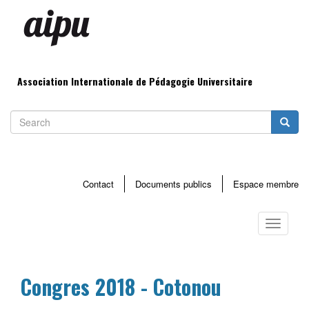
Aller
au
contenu
principal
Association Internationale de Pédagogie Universitaire
Search
Searc
Contact
Documents publics
Espace membre
Menu
haut
Toggle
page
navigati
Congres 2018 - Cotonou