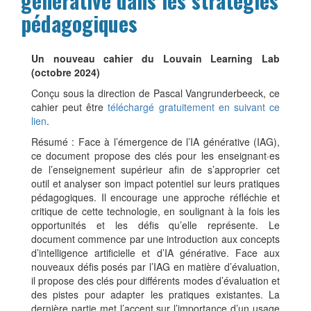
générative dans les stratégies
pédagogiques
contenu
Un nouveau cahier du Louvain Learning Lab
(octobre 2024)
Conçu sous la direction de Pascal Vangrunderbeeck, ce
cahier peut être
téléchargé gratuitement en suivant ce
lien
.
Résumé : Face à l’émergence de l’IA générative (IAG),
ce document propose des clés pour les enseignant·es
de l’enseignement supérieur afin de s’approprier cet
outil et analyser son impact potentiel sur leurs pratiques
pédagogiques. Il encourage une approche réfléchie et
critique de cette technologie, en soulignant à la fois les
opportunités et les défis qu’elle représente. Le
document commence par une introduction aux concepts
d’intelligence artificielle et d’IA générative. Face aux
nouveaux défis posés par l’IAG en matière d’évaluation,
il propose des clés pour différents modes d’évaluation et
des pistes pour adapter les pratiques existantes. La
dernière partie met l’accent sur l’importance d’un usage