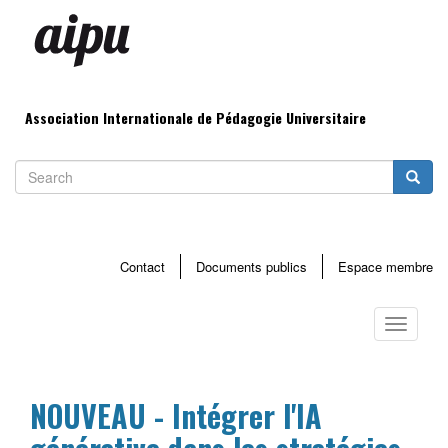
Aller
au
contenu
principal
Association Internationale de Pédagogie Universitaire
Search
Searc
Contact
Documents publics
Espace membre
Menu
haut
Toggle
page
navigati
NOUVEAU - Intégrer l'IA