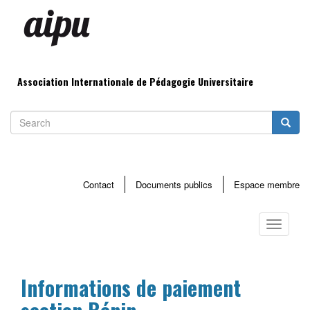
Aller
au
contenu
principal
Association Internationale de Pédagogie Universitaire
Search
Searc
Contact
Documents publics
Espace membre
Menu
haut
Toggle
page
navigati
Informations de paiement