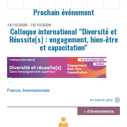
Prochain événement
31
1
2
3
4
5
6
14/10/2026
-
16/10/2026
Colloque international "Diversité et
Réussite[s] : engagement, bien-être
et capacitation"
…
France
,
Internationale
en savoir plus
+ d'événements
Picto