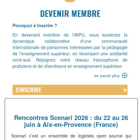
Titre
DEVENIR MEMBRE
Présentation
Pourquoi s’inscrire ?
En devenant membre de l'AIPU, vous soutenez la
dynamique collaborative d'une communauté
internationale de personnes intéressées par la pédagogie
de l'enseignement supérieur, en favorisant une solidarité
nord-sud. Rejoignez notre réseau francophone de
praticiens et de chercheurs en enseignement supérieur.
Lien
en savoir plus
-
en
Menu
S'INSCRIRE
savoir
outil
plus
Rencontres Scenari 2026 : du 22 au 26
juin à Aix-en-Provence (France)
Scenari c’est un ensemble de logiciels open source qui