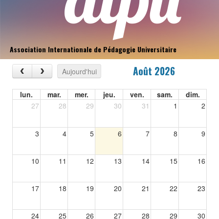
Nom
Association Internationale de Pédagogie Universitaire
su
site
Août 2026
Aujourd'hui
lun.
mar.
mer.
jeu.
ven.
sam.
dim.
27
28
29
30
31
1
2
3
4
5
6
7
8
9
10
11
12
13
14
15
16
17
18
19
20
21
22
23
24
25
26
27
28
29
30